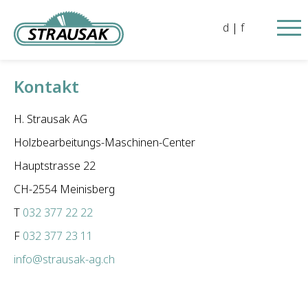
d
|
f
Kontakt
H. Strausak AG
Holzbearbeitungs-Maschinen-Center
Hauptstrasse 22
CH-2554 Meinisberg
T
032 377 22 22
F
032 377 23 11
info@strausak-ag.ch