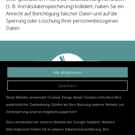
(z. B. Vorratsdatenspeicherung) kollidiert, haben Sie ein
Anrecht auf Berichtigung falscher Daten und auf die
Sperrung oder Löschung Ihrer personenbezogenen
Daten.
Alle akzeptieren
Speichern
032 377 22 22
Diese Website verwendet Cookies. Einige dieser Cookies erfordern Ihre
Hauptstrasse 22 | 2554 Meinisberg/Biel
ausdrückliche Zustimmung. Dürfen wir Ihre Nutzung unserer Website zur
info@strausak-ag.ch
Verbesserung unseres Angebots auswerten?
Dazu verwenden wir externe Dienste wie Google Analytics. Weitere
Informationen finden Sie in unserer Datenschutzerklärung. Ihre